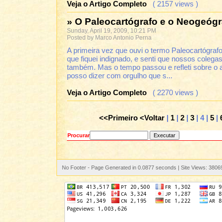
Veja o Artigo Completo
( 2157 views )
» O Paleocartógrafo e o Neogeógr
Sunday, April 19, 2009, 10:21 PM
Posted by Marco Antonio Perna
A primeira vez que ouvi o termo Paleocartógraf
que fiquei indignado, e senti que nossos colega
também. Mas o tempo passou e refleti sobre o 
posso dizer com orgulho que s...
Veja o Artigo Completo
( 2270 views )
<<Primeiro
<Voltar
|
1
|
2
|
3
| 4 |
5
|
Procurar
No Footer - Page Generated in 0.0877 seconds | Site Views: 3806