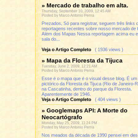
» Mercado de trabalho em alta.
Thursday, September 10, 2009, 12:45 AM
Posted by Marco Antonio Perna
Prezados, Só para registrar, seguem três links 
reportagens recentes sobre nosso mercado de tr
Além dos Mapas Nessa reportagem acima eu e
sala do...
Veja o Artigo Completo
( 1936 views )
» Mapa da Floresta da Tijuca
Tuesday, June 2, 2009, 12:21 AM
Posted by Marco Antonio Perna
Esse é o mapa que é o visual desse blog. É u
pictórico da Floresta da Tijuca (Rio de Janeiro-R
na Cascatinha, dentro do parque da Floresta.
Aparentemente de 1946.
Veja o Artigo Completo
( 404 views )
» Googlemaps API: A Morte do
Neocartógrafo
Monday, May 25, 2009, 11:24 PM
Posted by Marco Antonio Perna
Nos meados da década de 1990 pensei em des