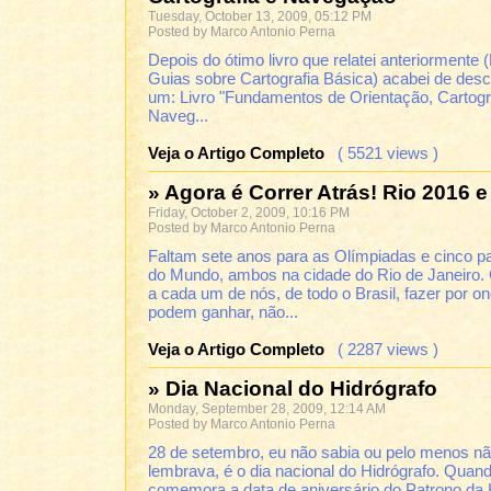
Tuesday, October 13, 2009, 05:12 PM
Posted by Marco Antonio Perna
Depois do ótimo livro que relatei anteriormente (
Guias sobre Cartografia Básica) acabei de desc
um: Livro "Fundamentos de Orientação, Cartogr
Naveg...
Veja o Artigo Completo
( 5521 views )
» Agora é Correr Atrás! Rio 2016 e
Friday, October 2, 2009, 10:16 PM
Posted by Marco Antonio Perna
Faltam sete anos para as Olímpiadas e cinco p
do Mundo, ambos na cidade do Rio de Janeiro.
a cada um de nós, de todo o Brasil, fazer por o
podem ganhar, não...
Veja o Artigo Completo
( 2287 views )
» Dia Nacional do Hidrógrafo
Monday, September 28, 2009, 12:14 AM
Posted by Marco Antonio Perna
28 de setembro, eu não sabia ou pelo menos n
lembrava, é o dia nacional do Hidrógrafo. Quan
comemora a data de aniversário do Patrono da H