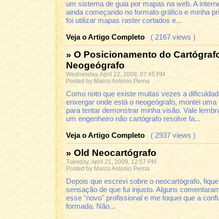
um sistema de guia por mapas na web. A intern
ainda começando no formato gráfico e minha pri
foi utilizar mapas raster cortados e...
Veja o Artigo Completo
( 2167 views )
» O Posicionamento do Cartógraf
Neogeógrafo
Wednesday, April 22, 2009, 07:45 PM
Posted by Marco Antonio Perna
Como noto que existe muitas vezes a dificuldad
enxergar onde está o neogeógrafo, montei uma 
para tentar demonstrar minha visão. Vale lembr
um engenheiro não cartógrafo resolve fa...
Veja o Artigo Completo
( 2937 views )
» Old Neocartógrafo
Tuesday, April 21, 2009, 12:57 PM
Posted by Marco Antonio Perna
Depois que escrevi sobre o neocartógrafo, fiqu
sensação de que fui injusto. Alguns comentara
esse "novo" profissional e me toquei que a con
formada. Não...