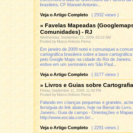
brasileira, CF Manoel Antonio...
Veja o Artigo Completo
( 2932 views )
» Favelas Mapeadas (Googlemaps
Comunidades) - RJ
Wednesday, September 23, 2009, 03:32 AM
Posted by Marco Antonio Perna
Em janeiro de 2009 notei e comuniquei a comu
cartográfica brasileira sobre a base cartográfica 
pelo Google Maps na cidade do Rio de Janeiro. 
estive em um seminário em São Paul...
Veja o Artigo Completo
( 3177 views )
» Livros e Guias sobre Cartografi
Friday, September 11, 2009, 11:40 PM
Posted by Marco Antonio Perna
Falando em crianças pequenas e grandes, ache
livro/guia do link abaixo, hoje na Bienal do Livro
Janeiro.: Guia de campo - Orientações e Mapa
http://www.escala.com.br/...
Veja o Artigo Completo
( 2291 views )