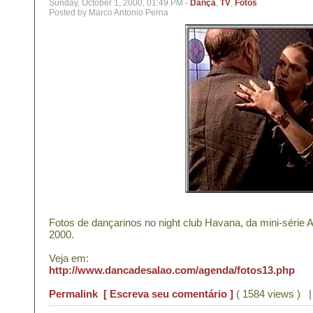
Sunday, October 1, 2000, 01:49 PM -
Dança
,
TV
,
Fotos
Posted by Marco Antonio Perna
Fotos de dançarinos no night club Havana, da mini-série 
2000.
Veja em:
http://www.dancadesalao.com/agenda/fotos13.php
Permalink
[ Escreva seu comentário ]
( 1584 views ) 