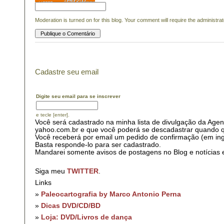
Moderation is turned on for this blog. Your comment will require the administrator
Cadastre seu email
Digite seu email para se inscrever
e tecle [enter].
Você será cadastrado na minha lista de divulgação da Agen
yahoo.com.br e que você poderá se descadastrar quando q
Você receberá por email um pedido de confirmação (em ing
Basta responde-lo para ser cadastrado.
Mandarei somente avisos de postagens no Blog e notícias 
Siga meu
TWITTER
.
Links
»
Paleocartografia by Marco Antonio Perna
»
Dicas DVD/CD/BD
»
Loja: DVD/Livros de dança