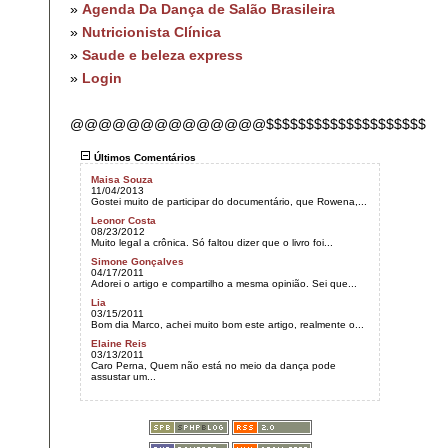
»
Agenda Da Dança de Salão Brasileira
»
Nutricionista Clínica
»
Saude e beleza express
»
Login
@@@@@@@@@@@@@@$$$$$$$$$$$$$$$$$$$$
Últimos Comentários
Maisa Souza
11/04/2013
Gostei muito de participar do documentário, que Rowena,...
Leonor Costa
08/23/2012
Muito legal a crônica. Só faltou dizer que o livro foi...
Simone Gonçalves
04/17/2011
Adorei o artigo e compartilho a mesma opinião. Sei que...
Lia
03/15/2011
Bom dia Marco, achei muito bom este artigo, realmente o...
Elaine Reis
03/13/2011
Caro Perna, Quem não está no meio da dança pode
assustar um...